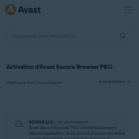
Activation d’Avast Secure Browser PRO
S’applique à Avast Secure Browser
PLUS DE DÉTAILS
Produits:
Avast Secure Browser
REMARQUE:
Un abonnement
Systèmes d'exploitation:
Avast Secure Browser PRO acheté directement
depuis l’application Avast Secure Browser est activé
Windows, macOS, Android et iOS
automatiquement sur l’appareil utilisé pour