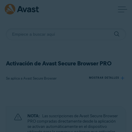
Activación de Avast Secure Browser PRO
Se aplica a Avast Secure Browser
MOSTRAR DETALLES
Productos:
Avast Secure Browser
NOTA:
Las suscripciones de Avast Secure Browser
Sistemas operativos:
PRO compradas directamente desde la aplicación
se activan automáticamente en el dispositivo
Windows, macOS, Android y iOS
utilizado para la compra y
no
tienes que activarlas