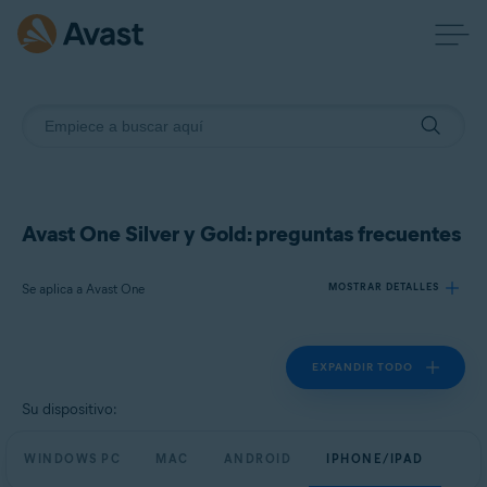
Avast One Silver y Gold: preguntas frecuentes
Se aplica a Avast One
MOSTRAR DETALLES
EXPANDIR TODO
Productos:
Avast One
Su dispositivo:
Sistemas operativos:
WINDOWS PC
MAC
ANDROID
IPHONE/IPAD
Windows, macOS, Android y iOS