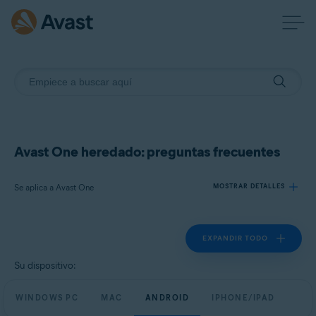
Avast One heredado: preguntas frecuentes
Se aplica a Avast One
MOSTRAR DETALLES
EXPANDIR TODO
Productos:
Avast One
Su dispositivo:
Sistemas operativos:
WINDOWS PC
MAC
ANDROID
IPHONE/IPAD
Windows, Mac, Android y iOS