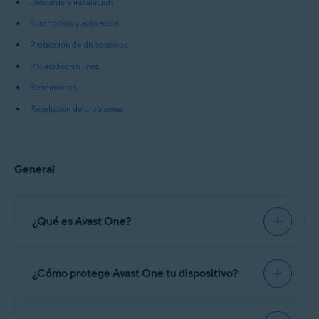
Descarga e instalación
Suscripción y activación
Protección de dispositivos
Privacidad en línea
Rendimiento
Resolución de problemas
General
¿Qué es Avast One?
Avast One
es un software de seguridad y
¿Cómo protege Avast One tu dispositivo?
optimización todo en uno que incluye protección
antivirus completa con Avast, así como
herramientas de privacidad en línea como una
red
Avast One incluye funciones como
Análisis