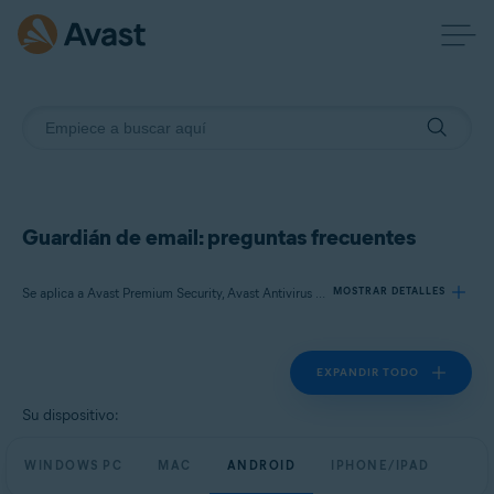
Guardián de email: preguntas frecuentes
Se aplica a Avast Premium Security, Avast Antivirus Free
MOSTRAR DETALLES
EXPANDIR TODO
Productos:
Avast Premium Security
Su dispositivo:
Avast Antivirus Free
WINDOWS PC
MAC
ANDROID
IPHONE/IPAD
Sistemas operativos: