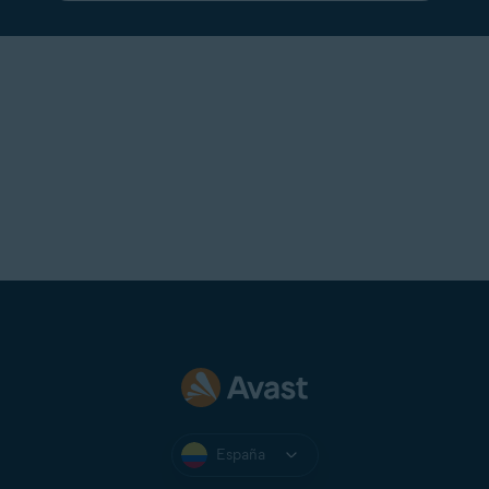
Talk21
Telnet
Telnor Denmark
Telstra
T-Online
UOL Mail
Virgin
Virginmedia
Web
Windowslive
Yahoo!
Yandex Mail
Zeeland Net
Ziggo Mail
España
Zoho Mail