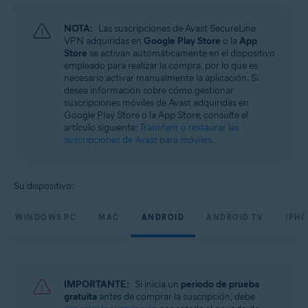
Sistemas operativos:
NOTA:
Las suscripciones de Avast SecureLine
Microsoft Windows 11 Home/Pro/Enterprise/Education
VPN adquiridas en
Google Play Store
o la
App
Microsoft Windows 10 Home/Pro/Enterprise/Education - 32 o 64 bits
Store
se activan automáticamente en el dispositivo
Microsoft Windows 8.1/Pro/Enterprise - 32 o 64 bits
empleado para realizar la compra, por lo que es
Microsoft Windows 8/Pro/Enterprise - 32 o 64 bits
necesario activar manualmente la aplicación. Si
Microsoft Windows 7 Home Basic/Home
desea información sobre cómo gestionar
Premium/Professional/Enterprise/Ultimate - Service Pack 1, 32 o 64 bits
suscripciones móviles de Avast adquiridas en
Google Play Store o la App Store, consulte el
Apple macOS 14.x (Sonoma)
artículo siguiente:
Transferir o restaurar las
Apple macOS 13.x (Ventura)
suscripciones de Avast para móviles
.
Apple macOS 12.x (Monterey)
Apple macOS 11.x (Big Sur)
Apple macOS 10.15.x (Catalina)
Apple macOS 10.14.x (Mojave)
Su dispositivo:
Apple macOS 10.13.x (High Sierra)
Apple macOS 10.12.x (Sierra)
WINDOWS PC
MAC
ANDROID
ANDROID TV
IPHO
Google Android 6.0 (Marshmallow, API 23) o posterior
Apple iOS 14.0 o posterior
IMPORTANTE:
Si inicia un
periodo de prueba
gratuita
antes de comprar la suscripción, debe