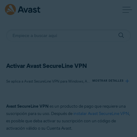
Activar Avast SecureLine VPN
Se aplica a Avast SecureLine VPN para Windows, Avast SecureLine VPN para Mac, Avast SecureLine VPN para Android, Avast SecureLine VPN para iOS
MOSTRAR DETALLES
Productos:
Avast SecureLine VPN
es un producto de pago que requiere una
Avast SecureLine VPN 5.x para Windows
suscripción para su uso. Después de
instalar Avast SecureLine VPN
,
Avast SecureLine VPN 4.x para Mac
es posible que deba activar su suscripción con un código de
Avast SecureLine VPN 6.x para Android
activación válido o su Cuenta Avast.
Avast SecureLine VPN 6.x para iOS