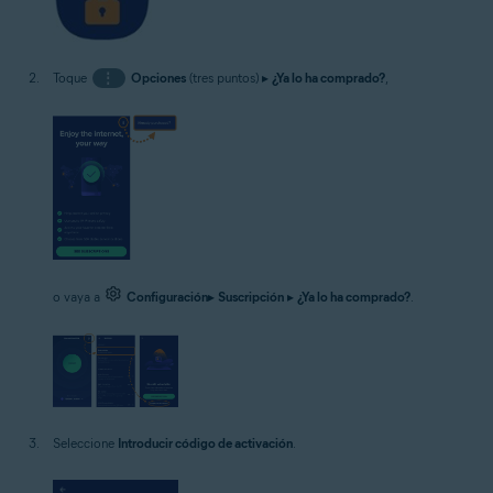
Toque
⋮
Opciones
(tres puntos) ▸
¿Ya lo ha comprado?
,
o vaya a
Configuración
▸
Suscripción
▸
¿Ya lo ha comprado?
.
Seleccione
Introducir código de activación
.