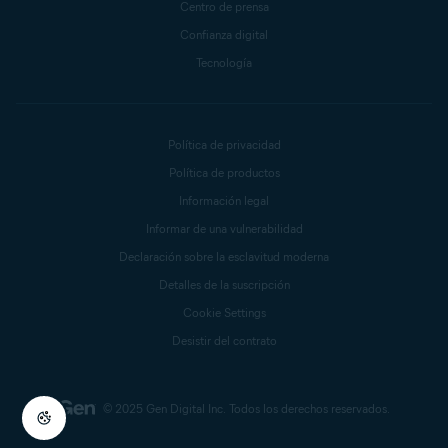
Centro de prensa
Confianza digital
Tecnología
Política de privacidad
Política de productos
Información legal
Informar de una vulnerabilidad
Declaración sobre la esclavitud moderna
Detalles de la suscripción
Cookie Settings
Desistir del contrato
© 2025 Gen Digital Inc.
Todos los derechos reservados.