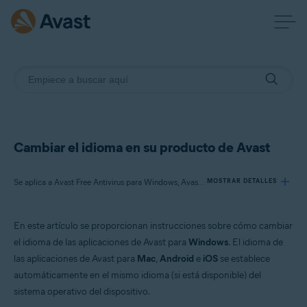
Cambiar el idioma en su producto de Avast
Se aplica a Avast Free Antivirus para Windows, Avast Premium Security para Windows, Avast One para Windows, Avast BreachGuard para Windows, Avast Cleanup Premium para Windows, Avast SecureLine VPN para Windows, Avast AntiTrack para Windows, Avast Driver Updater para Windows, Avast Battery Saver para Windows
MOSTRAR DETALLES
En este artículo se proporcionan instrucciones sobre cómo cambiar
Productos:
el idioma de las aplicaciones de Avast para
Windows
. El idioma de
Avast Free Antivirus 22.x para Windows
las aplicaciones de Avast para
Mac
,
Android
e
iOS
se establece
Avast Premium Security 22.x para Windows
automáticamente en el mismo idioma (si está disponible) del
Avast One 22.x para Windows
Avast BreachGuard 22.x para Windows
sistema operativo del dispositivo.
Avast Cleanup Premium 22.x para Windows