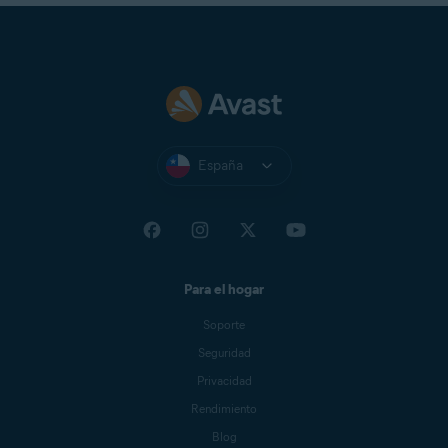
Haga clic en la flecha hacia abajo en
Idiomas
y use el
menú desplegable para seleccionar su idioma
preferido.
Haga clic en la flecha hacia abajo en
Idiomas
y use el
menú desplegable para seleccionar su idioma
preferido.
España
Ahora Avast Antivirus ahora aparece en el idioma
seleccionado. Si no cambia inmediatamente, cierre
y vuelva a abrir Avast Antivirus.
Ahora Avast One aparece en el idioma
seleccionado. Si no cambia inmediatamente, cierre
Para el hogar
y vuelva a abrir Avast One.
Soporte
Seguridad
Privacidad
Rendimiento
Blog