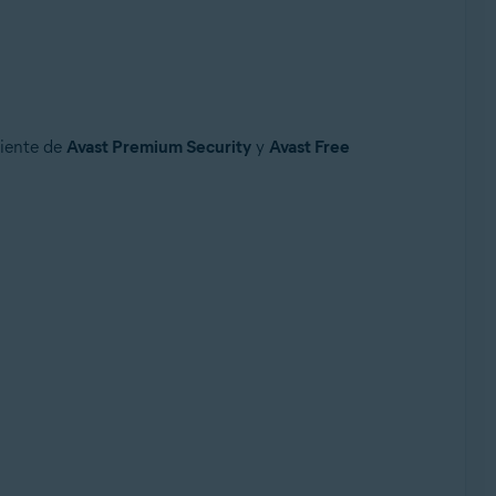
ciente de
Avast Premium Security
y
Avast Free
e, 32 o 64 bits