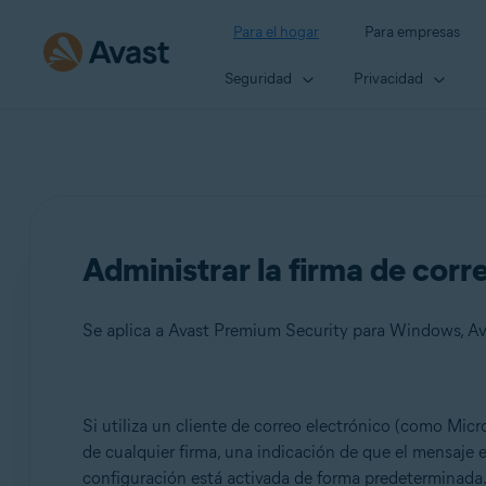
Para el hogar
Para empresas
Seguridad
Privacidad
Administrar la firma de corr
Se aplica a Avast Premium Security para Windows, Av
Productos:
Si utiliza un cliente de correo electrónico (como Micro
de cualquier firma, una indicación de que el mensaje 
Avast Premium Security 23.x para Windows
configuración está activada de forma predeterminada
Avast Free Antivirus 23.x para Windows