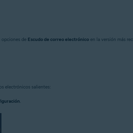
n
- 32 o 64 bits
as opciones de
Escudo de correo electrónico
en la versión más re
ional/Enterprise/Ultimate - Service Pack 1 con Convenient Rollup Updat
os electrónicos salientes:
iguración
.