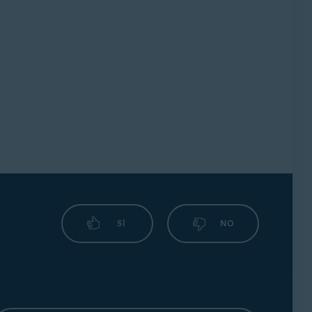
SÍ
NO