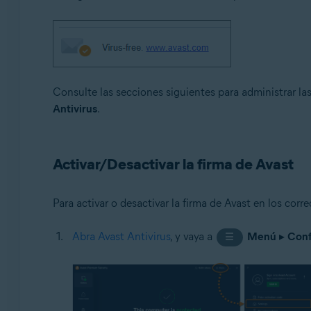
Sistemas operativos:
Microsoft Windows 11 Home/Pro/Enterprise/Educatio
Microsoft Windows 10 Home/Pro/Enterprise/Education 
Microsoft Windows 8.1/Pro/Enterprise - 32 o 64 bits
Consulte las secciones siguientes para administrar l
Microsoft Windows 8/Pro/Enterprise - 32 o 64 bits
Antivirus
.
Microsoft Windows 7 Home Basic/Home Premium/Profess
Activar/Desactivar la firma de Avast
Para activar o desactivar la firma de Avast en los corre
Abra Avast Antivirus
, y vaya a
Menú
▸
Conf
☰