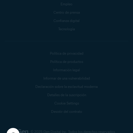
Empleo
Centro de prensa
Confianza digital
Tecnología
Política de privacidad
Política de productos
Información legal
Informar de una vulnerabilidad
Declaración sobre la esclavitud moderna
Detalles de la suscripción
Cookie Settings
Desistir del contrato
© 2025 Gen Digital Inc.
Todos los derechos reservados.