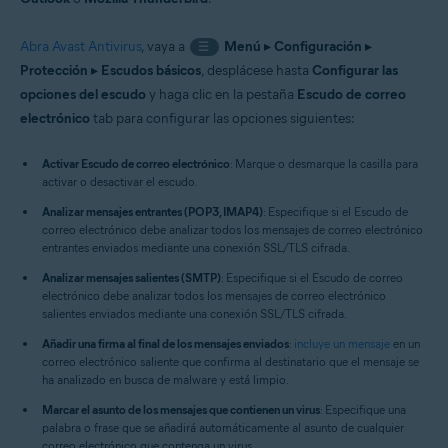
Abra Avast Antivirus
, vaya a
Menú
▸
Configuración
▸
☰
Protección
▸
Escudos básicos
, desplácese hasta
Configurar las
opciones del escudo
y haga clic en la pestaña
Escudo de correo
electrónico
tab para configurar las opciones siguientes:
Activar Escudo de correo electrónico
: Marque o desmarque la casilla para
activar o desactivar el escudo.
Analizar mensajes entrantes (POP3, IMAP4)
: Especifique si el Escudo de
correo electrónico debe analizar todos los mensajes de correo electrónico
entrantes enviados mediante una conexión SSL/TLS cifrada.
Analizar mensajes salientes (SMTP)
: Especifique si el Escudo de correo
electrónico debe analizar todos los mensajes de correo electrónico
salientes enviados mediante una conexión SSL/TLS cifrada.
Añadir una firma al final de los mensajes enviados
:
incluye un mensaje
en un
correo electrónico saliente que confirma al destinatario que el mensaje se
ha analizado en busca de malware y está limpio.
Marcar el asunto de los mensajes que contienen un virus
: Especifique una
palabra o frase que se añadirá automáticamente al asunto de cualquier
correo electrónico que contenga un virus.