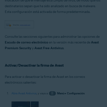
indicación de que el mensaje está
Limpio de virus
, de modo que los
Sistemas operativos:
destinatarios sepan que ha sido analizado en busca de malware.
Microsoft Windows 11 Home/Pro/Enterprise/Education
Esta configuración está activada de forma predeterminada.
Microsoft Windows 10 Home/Pro/Enterprise/Education - 32 o 64 bits
Microsoft Windows 8.1/Pro/Enterprise - 32 o 64 bits
Microsoft Windows 8/Pro/Enterprise - 32 o 64 bits
Microsoft Windows 7 Home Basic/Home
Premium/Professional/Enterprise/Ultimate - Service Pack 1 con
Convenient Rollup Update, 32 o 64 bits
Consulte las secciones siguientes para administrar las opciones de
Escudo de correo electrónico
en la versión más reciente de
Avast
Premium Security
y
Avast Free Antivirus
.
Activar/Desactivar la firma de Avast
Para activar o desactivar la firma de Avast en los correos
electrónicos salientes:
Abra Avast Antivirus
, y vaya a
☰
Menú
▸
Configuración
.