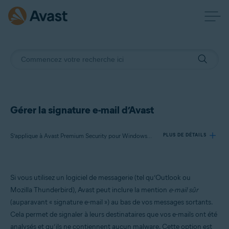
Gérer la signature e-mail d’Avast
S’applique à Avast Premium Security pour Windows, Avast Antivirus Gratuit pour Windows
PLUS DE DÉTAILS
Produits:
Si vous utilisez un logiciel de messagerie (tel qu’Outlook ou
Avast Premium Security 23.x pour Windows
Mozilla Thunderbird), Avast peut inclure la mention
e-mail sûr
Avast Antivirus Gratuit 23.x pour Windows
(auparavant « signature e-mail ») au bas de vos messages sortants.
Cela permet de signaler à leurs destinataires que vos e-mails ont été
Systèmes d'exploitation:
analysés et qu’ils ne contiennent aucun malware. Cette option est