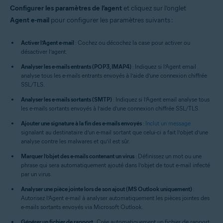
Configurer les paramètres de l’agent
et cliquez sur l’onglet
Agent e-mail
pour configurer les paramètres suivants :
Activer l’Agent e-mail
: Cochez ou décochez la case pour activer ou
désactiver l’agent.
Analyser les e-mails entrants (POP3, IMAP4)
: Indiquez si l’Agent email
analyse tous les e-mails entrants envoyés à l’aide d’une connexion chiffrée
SSL/TLS.
Analyser les e-mails sortants (SMTP)
: Indiquez si l’Agent email analyse tous
les e-mails sortants envoyés à l’aide d’une connexion chiffrée SSL/TLS.
Ajouter une signature à la fin des e-mails envoyés
:
Inclut un message
signalant au destinataire d’un e-mail sortant que celui-ci a fait l’objet d’une
analyse contre les malwares et qu’il est sûr.
Marquer l’objet des e-mails contenant un virus
: Définissez un mot ou une
phrase qui sera automatiquement ajouté dans l’objet de tout e-mail infecté
par un virus.
Analyser une pièce jointe lors de son ajout (MS Outlook uniquement)
:
Autorisez l’Agent e-mail à analyser automatiquement les pièces jointes des
e-mails sortants envoyés via Microsoft Outlook.
Générer un fichier de rapport
: Crée automatiquement un fichier de rapport.