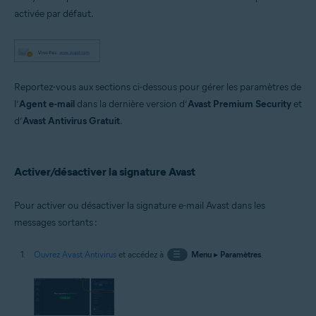
Microsoft Windows 11 Famille/Pro/Entreprise/Éducation
activée par défaut.
Microsoft Windows 10 Famille/Pro/Entreprise/Éducation (32/64 bits)
Microsoft Windows 8.1/Professionnel/Entreprise (32/64 bits)
Microsoft Windows 8/Professionnel/Entreprise (32/64 bits)
Microsoft Windows 7 Édition Familiale Basique/Édition Familiale
Premium/Professionnel/Entreprise/Édition Intégrale - Service Pack 1
avec mise à jour cumulative de commodité (32/64 bits)
Reportez-vous aux sections ci-dessous pour gérer les paramètres de
l’
Agent e-mail
dans la dernière version d’
Avast Premium Security
et
d’
Avast Antivirus Gratuit
.
Activer/désactiver la signature Avast
Pour activer ou désactiver la signature e-mail Avast dans les
messages sortants :
Ouvrez Avast Antivirus
et accédez à
☰
Menu
▸
Paramètres
.