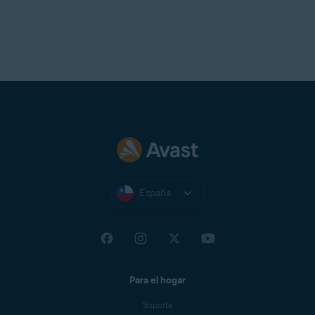
Conexión a
internet
para descargar, activar y mantener
actualizada la aplicación
Se recomienda una resolución estándar de pantalla no
inferior a
1024 x 768
píxeles
España
Para el hogar
Soporte