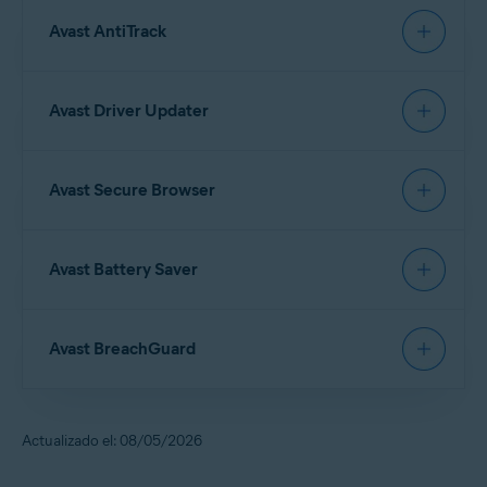
Su dispositivo:
Avast Cleanup
1.x para iOS
Avast SecureLine VPN
Avast AntiTrack
Aplicación
:
WINDOWS PC
Aplicaciones
:
MAC
ANDROID
IPHONE/IPAD
Requisitos mínimos del sistema
:
Su dispositivo:
Avast SecureLine VPN
6.x para iOS
Avast Mobile Security Premium
26.x para iOS
Apple iOS
16.0 o posterior
Avast Driver Updater
Aplicación
:
WINDOWS PC
MAC
ANDROID
Avast Mobile Security
26.x para iOS
Requisitos mínimos del sistema
:
Conexión a
internet
para descargar, activar y mantener
las actualizaciones de la aplicación
Aplicación
:
Requisitos mínimos del sistema
:
Avast Passwords
1.x para iOS
Apple iOS
15.0 o posterior
Avast Secure Browser
Aplicación
:
Avast Driver Updater
26.x para Windows
Requisitos mínimos del sistema
:
Compatible con iPhone, iPad y iPod touch
Apple iOS
17.0 o posterior
Su dispositivo:
Conexión a
internet
para descargar, activar y mantener
Requisitos mínimos del sistema
:
Avast AntiTrack
4.x para Windows
Conexión a
Internet
para descargar, activar y mantener
Apple iOS
10.3 o posterior
Avast Battery Saver
las actualizaciones de la aplicación
las actualizaciones de la aplicación
WINDOWS PC
MAC
ANDROID
IPHONE/IPAD
Compatible con iPhone, iPad y iPod touch
Windows 11
excepto Mixed Reality e IoT Edition;
Aplicación
Windows 10
:
excepto Mobile e IoT Edition (32 o 64
NOTA:
La extensión del
Conexión a
internet
para descargar, activar y mantener
bits);
Windows 8/8.1
excepto RT y Starter Edition (32
navegador de Avast AntiTrack es
Avast BreachGuard
las actualizaciones de la aplicación
o 64 bits);
Windows 7 Service Pack 1 con Convenience
Aplicación
:
compatible con los navegadores
Avast Battery Saver
22.x para Windows
Rollup Update
o superior, cualquier edición (32 o 64
Google Chrome
,
Microsoft Edge
Su dispositivo:
bits)
y
Mozilla Firefox
.
Requisitos mínimos del sistema
:
Avast Secure Browser PRO
5.x para iOS
PC totalmente compatible con Windows y con
Actualizado el: 08/05/2026
Avast Secure Browser
5.x para iOS
WINDOWS PC
MAC
procesador
Intel Pentium 4/AMD Athlon 64
o superior
Windows 11
excepto Mixed Reality e IoT Edition;
(debe ser compatible con las instrucciones
SSE3
); los
Windows 10
excepto Mobile e IoT Edition (32 o 64
Requisitos mínimos del sistema
:
Requisitos mínimos del sistema
: