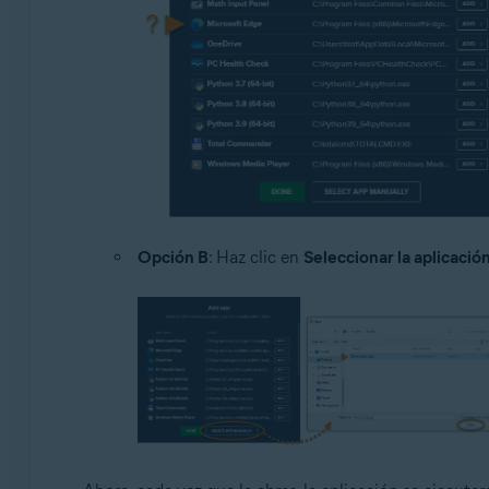
Opción B
: Haz clic en
Seleccionar la aplicaci