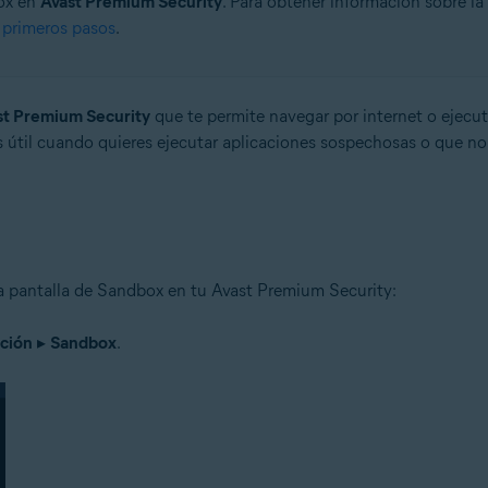
box en
Avast Premium Security
. Para obtener información sobre la
 primeros pasos
.
st Premium Security
que te permite navegar por internet o ejecut
es útil cuando quieres ejecutar aplicaciones sospechosas o que no
la pantalla de Sandbox en tu Avast Premium Security:
ción
▸
Sandbox
.