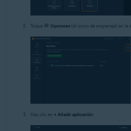
Toque
Opciones
(el icono de engranaje) en la 
Haz clic en
+ Añadir aplicación
.