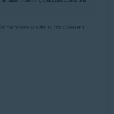
nformación sobre los ajustes básicos, consulte el
sión más reciente, consulte las instrucciones en el
e, 32 o 64 bits