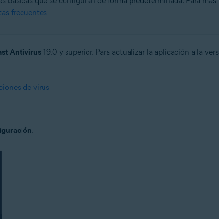
nes básicas que se configuran de forma predeterminada. Para más i
tas frecuentes
n
- 32 o 64 bits
st Antivirus
19.0 y superior. Para actualizar la aplicación a la ver
ional/Enterprise/Ultimate - Service Pack 1 con Convenient Rollup Updat
iciones de virus
iguración
.