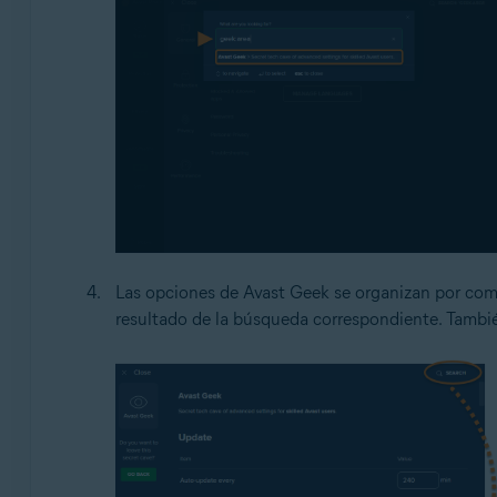
Las opciones de Avast Geek se organizan por co
resultado de la búsqueda correspondiente. Tambié