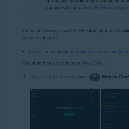
óptimas, se recomienda utilizar las opcio
siguiente artículo:
Avast Antivirus: pregun
Sistemas operativos:
Microsoft Windows 11 Home/Pro/Enterprise/Educatio
Microsoft Windows 10 Home/Pro/Enterprise/Education 
El área de opciones Avast Geek está disponible en
Ava
Microsoft Windows 8.1/Pro/Enterprise - 32 o 64 bits
artículo siguiente:
Microsoft Windows 8/Pro/Enterprise - 32 o 64 bits
Microsoft Windows 7 Home Basic/Home Premium/Profess
Actualizar la aplicación Avast Antivirus y las defin
Para abrir el área de opciones Avast Geek:
Abra Avast Antivirus
y vaya a
Menú
▸
Conf
☰