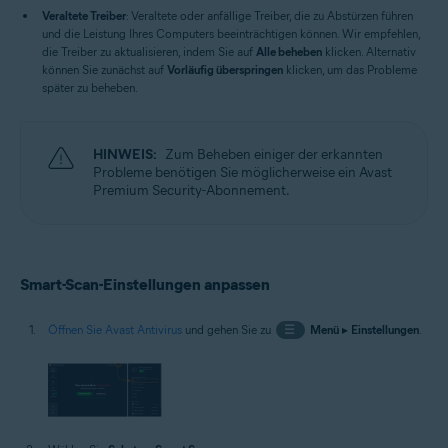
Veraltete Treiber
: Veraltete oder anfällige Treiber, die zu Abstürzen führen
und die Leistung Ihres Computers beeinträchtigen können. Wir empfehlen,
die Treiber zu aktualisieren, indem Sie auf
Alle beheben
klicken. Alternativ
können Sie zunächst auf
Vorläufig überspringen
klicken, um das Probleme
später zu beheben.
HINWEIS:
Zum Beheben einiger der erkannten
Probleme benötigen Sie möglicherweise ein Avast
Premium Security-Abonnement.
Smart-Scan-Einstellungen anpassen
Öffnen Sie Avast Antivirus
und gehen Sie zu
☰
Menü
▸
Einstellungen
.