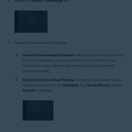
Wählen Sie
Schutz
▸
Smart-Scan
aus.
Folgende Optionen sind verfügbar:
Smart-Scan automatisch fortsetzen
: Aktivieren oder deaktivieren Sie
das Kontrollkästchen, um automatisch mit dem nächsten Scan
fortzufahren, wenn während des Smart-Scans keine Probleme
gefunden wurden.
Automatische Smart-Scan-Planung
: Richten Sie einen Smart-Scan-
Zeitplan ein, indem Sie die
Häufigkeit
, den
Tag des Monats
und die
Startzeit
auswählen.