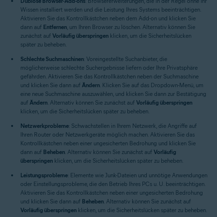
Dubiose Browser-Add-ons
: Browsererweiterungen, die in der Regel ohne Ihr
Wissen installiert werden und die Leistung Ihres Systems beeinträchtigen.
Aktivieren Sie das Kontrollkästchen neben dem Add-on und klicken Sie
dann auf
Entfernen
, um Ihren Browser zu löschen. Alternativ können Sie
zunächst auf
Vorläufig überspringen
klicken, um die Sicherheitslücken
später zu beheben.
Schlechte Suchmaschinen
: Voreingestellte Suchanbieter, die
möglicherweise schlechte Suchergebnisse liefern oder Ihre Privatsphäre
gefährden. Aktivieren Sie das Kontrollkästchen neben der Suchmaschine
und klicken Sie dann auf
Ändern
. Klicken Sie auf das Dropdown-Menü, um
eine neue Suchmaschine auszuwählen, und klicken Sie dann zur Bestätigung
auf
Ändern
. Alternativ können Sie zunächst auf
Vorläufig überspringen
klicken, um die Sicherheitslücken später zu beheben.
Netzwerkprobleme
: Schwachstellen in Ihrem Netzwerk, die Angriffe auf
Ihren Router oder Netzwerkgeräte möglich machen. Aktivieren Sie das
Kontrollkästchen neben einer ungesicherten Bedrohung und klicken Sie
dann auf
Beheben
. Alternativ können Sie zunächst auf
Vorläufig
überspringen
klicken, um die Sicherheitslücken später zu beheben.
Leistungsprobleme
: Elemente wie Junk-Dateien und unnötige Anwendungen
oder Einstellungsprobleme, die den Betrieb Ihres PCs u. U. beeinträchtigen.
Aktivieren Sie das Kontrollkästchen neben einer ungesicherten Bedrohung
und klicken Sie dann auf
Beheben
. Alternativ können Sie zunächst auf
Vorläufig überspringen
klicken, um die Sicherheitslücken später zu beheben.