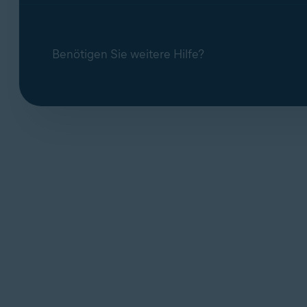
Tastatureingaben
Im RAM gespeicherte Programme und Dat
Benötigen Sie weitere Hilfe?