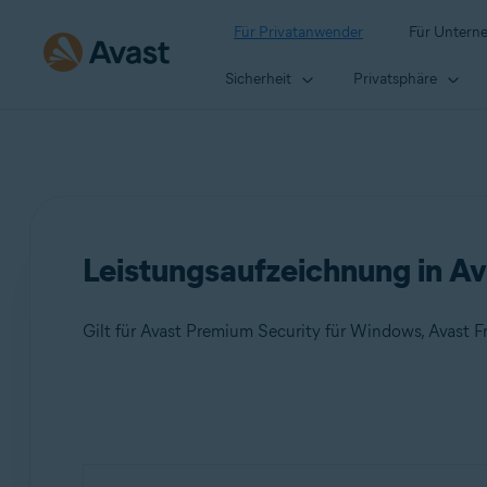
Für Privatanwender
Für Untern
Sicherheit
Privatsphäre
Leistungsaufzeichnung in Av
Gilt für Avast Premium Security für Windows, Avast F
Produkte:
Avast Premium Security 24.x für Windows
Avast Free Antivirus 24.x für Windows