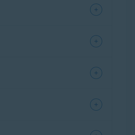
PCs durch
Avast Antivirus
beeinträchtigt wird.
 uns senden, können wir die erfassten Daten
lgenden Probleme verursacht:
ebung
.