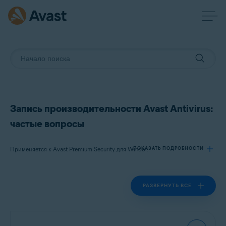
Запись производительности Avast Antivirus:
частые вопросы
ПОКАЗАТЬ ПОДРОБНОСТИ
Применяется к Avast Premium Security для Windows, Avast Free Antivirus для Windows
РАЗВЕРНУТЬ ВСЕ
Продукты:
Avast Premium Security 24.x для Windows
Avast Free Antivirus 24.x для Windows