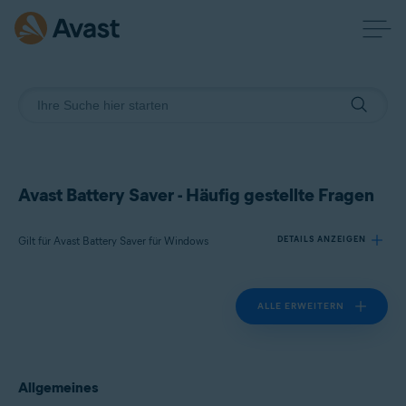
Avast Battery Saver - Häufig gestellte Fragen
Gilt für Avast Battery Saver für Windows
DETAILS ANZEIGEN
ALLE ERWEITERN
Produkte:
Avast Battery Saver 22.x für Windows
Betriebssysteme:
Allgemeines
Microsoft Windows 11 Home/Pro/Enterprise/Education