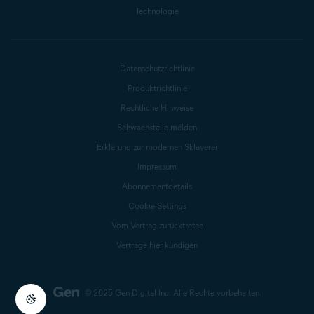
Technologie
Datenschutzrichtlinie
Produktrichtlinie
Rechtliche Hinweise
Schwachstelle melden
Erklärung zur modernen Sklaverei
Impressum
Abonnementdetails
Cookie Settings
Vom Vertrag zurücktreten
Verträge hier kündigen
© 2025 Gen Digital Inc.
Alle Rechte vorbehalten.