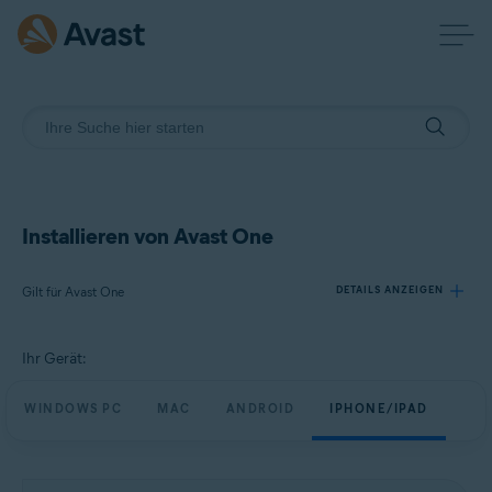
Installieren von Avast One
Gilt für Avast One
DETAILS ANZEIGEN
Ihr Gerät:
Produkte:
Avast One
WINDOWS PC
MAC
ANDROID
IPHONE/IPAD
Betriebssysteme:
Windows, macOS, Android und iOS