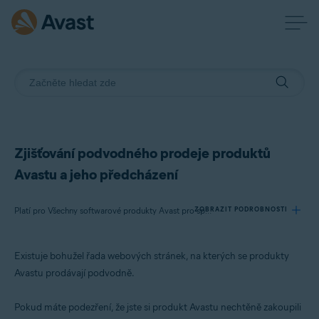
Zjišťování podvodného prodeje produktů
Avastu a jeho předcházení
ZOBRAZIT PODROBNOSTI
Platí pro Všechny softwarové produkty Avast pro spotřebitele
Existuje bohužel řada webových stránek, na kterých se produkty
Produkty:
Avastu prodávají podvodně.
Všechny softwarové produkty Avast pro spotřebitele
Pokud máte podezření, že jste si produkt Avastu nechtěně zakoupili
Operační systémy: