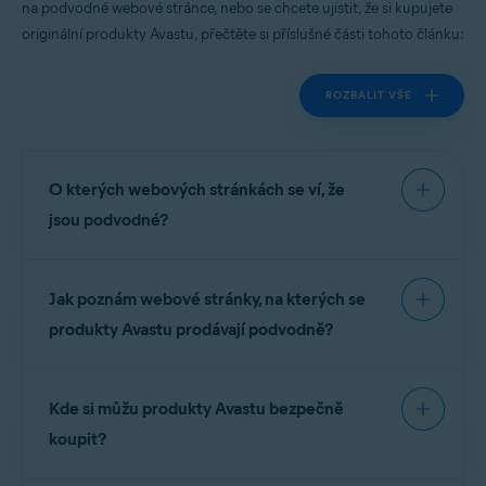
na podvodné webové stránce, nebo se chcete ujistit, že si kupujete
Všechny podporované platformy
originální produkty Avastu, přečtěte si příslušné části tohoto článku:
ROZBALIT VŠE
O kterých webových stránkách se ví, že
jsou podvodné?
Chceme vás chránit, a proto jsme sestavili
Jak poznám webové stránky, na kterých se
následující seznam podvodných stránek. Tyto
webové stránky s Avastem
nijak nespolupracují
a
produkty Avastu prodávají podvodně?
nejsou oprávněnými
prodejci našich produktů:
Podvodné webové stránky často nabízejí licenční
Kde si můžu produkty Avastu bezpečně
čísla nebo předplatná bezplatných produktů
POZNÁMKA:
Chcete-li nahlásit
Avastu za cenu prémiových verzí Avastu. Jindy
koupit?
webovou stránku, která ještě v
zákazníci z podvodných stránek obdrží e-mailové
tomto seznamu není uvedena,
kontaktujte
podporu Avastu
.
faktury, které software Avast neuvádějí.