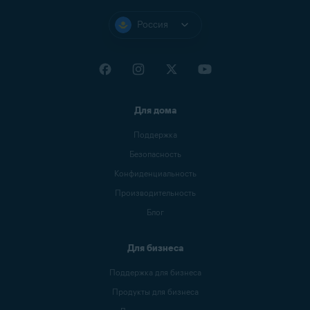
http://download-avast.com
Россия
http://www.download-zone-free.com
http://www.freedownloadspace.com
http://avast-download-now.com
http://www.mydownloadsite.com
Для дома
http://www.downloadinghome.com
Поддержка
http://2011-download.com/avast/
Безопасность
http://avast.6-downloads.com
Конфиденциальность
http://telecharger-2012.com
Производительность
http://fr.winds10.com/avast/
Блог
http://unmillondeutilidades.com/ad/avast-antivirus-v2-
arg/
Для бизнеса
Поддержка для бизнеса
Продукты для бизнеса