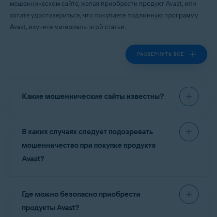
мошенническом сайте, желая приобрести продукт Avast, или
Все поддерживаемые платформы
хотите удостовериться, что покупаете подлинную программу
Avast, изучите материалы этой статьи.
РАЗВЕРНУТЬ ВСЕ
Какие мошеннические сайты известны?
Чтобы защитить вас, мы подготовили список
В каких случаях следует подозревать
известных мошеннических сайтов. Эти сайты
не
имеют отношения
к Avast и
не представляют
мошенничество при покупке продукта
авторизованных
продавцов наших продуктов.
Avast?
Мошеннические сайты часто предлагают
ПРИМЕЧАНИЕ:
Чтобы
Где можно безопасно приобрести
лицензии и подписки на бесплатные продукты
сообщить о сайте, который
Avast по цене платных программ Avast. В других
отсутствует в списке,
продукты Avast?
обратитесь в
службу поддержки
случаях пользователи получают по