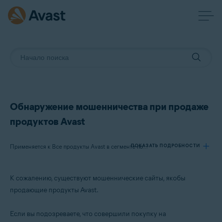
Обнаружение мошенничества при продаже
продуктов Avast
ПОКАЗАТЬ ПОДРОБНОСТИ
Применяется к Все продукты Avast в сегменте потребительских решений
К сожалению, существуют мошеннические сайты, якобы
Продукты:
продающие продукты Avast.
Все продукты Avast в сегменте потребительских решений
Если вы подозреваете, что совершили покупку на
Операционные системы: