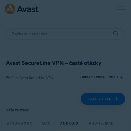
Avast SecureLine VPN – časté otázky
Platí pro Avast SecureLine VPN
ZOBRAZIT PODROBNOSTI
ROZBALIT VŠE
Produkty:
Avast SecureLine VPN
Vaše zařízení:
Operační systémy:
WINDOWS PC
MAC
ANDROID
IPHONE/IPAD
Windows, macOS, Android a iOS