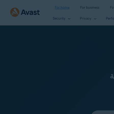
For home
For business
Fo
Security
Privacy
Perf
ة
Select