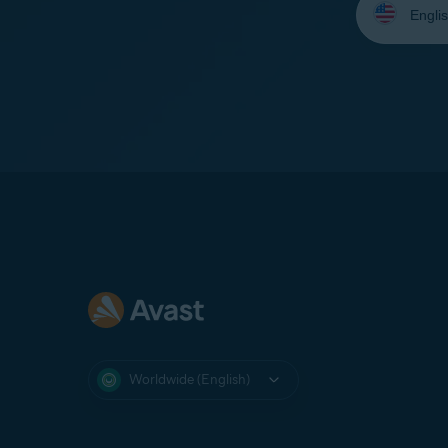
your
language:
Worldwide (English)