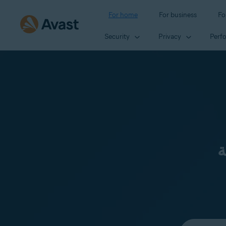
For home
For business
Fo
Security
Privacy
Perf
ة
Select