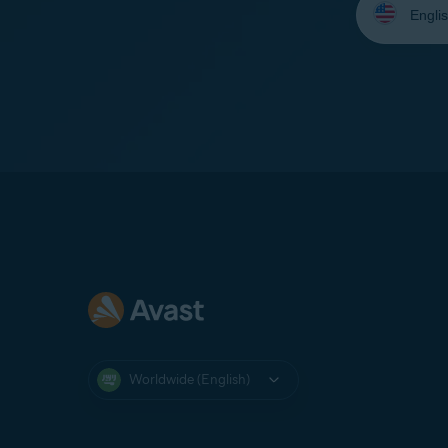
your
language:
Worldwide (English)