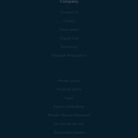
Company
Contact Us
Careers
Press center
Digital trust
Technology
Research Participation
Privacy policy
Products policy
Legal
Report vulnerability
Modern Slavery Statement
Do not sell my info
Subscription details