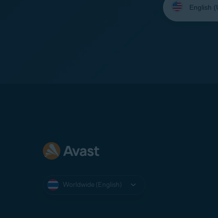
your
language:
Worldwide (English)