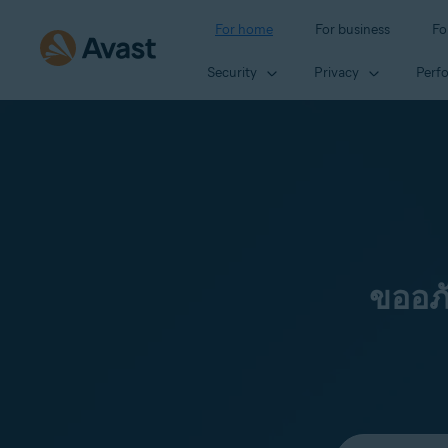
For home
For business
Fo
Security
Privacy
Perf
ขออภ
Select