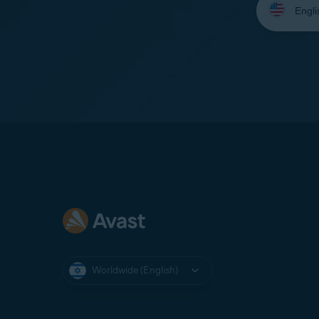
your
language:
Worldwide (English)