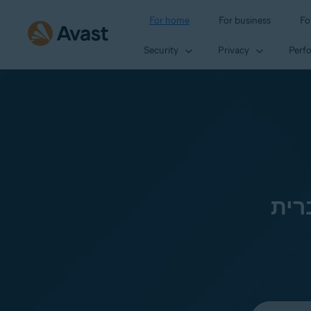
For home
For business
Fo
Security
Privacy
Perf
רית
Select