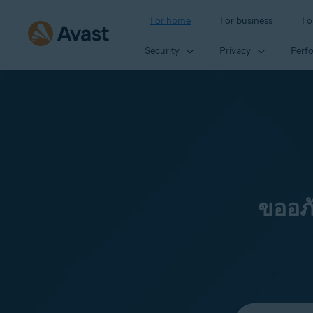
For home
For business
Fo
Security
Privacy
Perf
ขออภ
Select