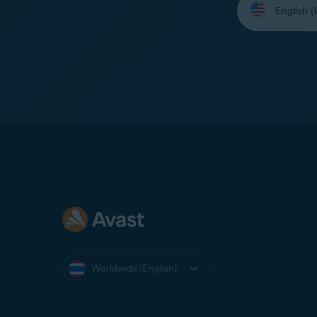
your
language:
Worldwide (English)