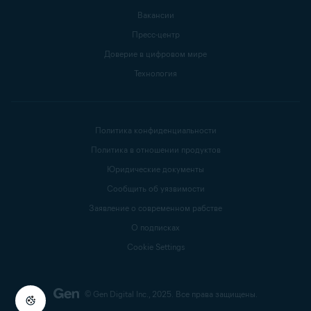
Вакансии
Пресс-центр
Доверие в цифровом мире
Технология
Политика конфиденциальности
Политика в отношении продуктов
Юридические документы
Сообщить об уязвимости
Заявление о современном рабстве
О подписках
Cookie Settings
© Gen Digital Inc., 2025.
Все права защищены.