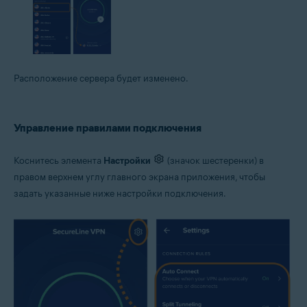
Расположение сервера будет изменено.
Управление правилами подключения
Коснитесь элемента
Настройки
(значок шестеренки) в
правом верхнем углу главного экрана приложения, чтобы
задать указанные ниже настройки подключения.