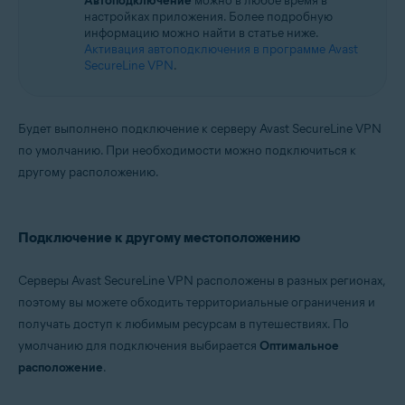
Автоподключение
можно в любое время в
настройках приложения. Более подробную
информацию можно найти в статье ниже.
Активация автоподключения в программе Avast
SecureLine VPN
.
Будет выполнено подключение к серверу Avast SecureLine VPN
по умолчанию. При необходимости можно подключиться к
другому расположению.
Подключение к другому местоположению
Серверы Avast SecureLine VPN расположены в разных регионах,
поэтому вы можете обходить территориальные ограничения и
получать доступ к любимым ресурсам в путешествиях. По
умолчанию для подключения выбирается
Оптимальное
расположение
.