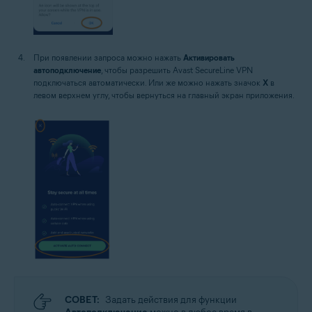
При появлении запроса можно нажать
Активировать
автоподключение
, чтобы разрешить Avast SecureLine VPN
подключаться автоматически. Или же можно нажать значок
X
в
левом верхнем углу, чтобы вернуться на главный экран приложения.
СОВЕТ:
Задать действия для функции