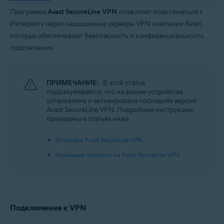
Операционные системы:
Программа
Avast SecureLine VPN
позволяет подключаться к
Google Android 6.0 (Lollipop, API 23) или более поздняя версия
Интернету через защищенные серверы VPN компании Avast,
Apple iOS 14.0 или более новая версия
которые обеспечивают безопасность и конфиденциальность
подключения.
ПРИМЕЧАНИЕ:
В этой статье
подразумевается, что на вашем устройстве
установлена и активирована последняя версия
Avast SecureLine VPN. Подробные инструкции
приведены в статьях ниже.
Установка Avast SecureLine VPN
Активация подписки на Avast SecureLine VPN
Подключение к VPN