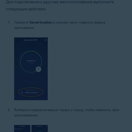
Для подключения к другому местоположению выполните
следующие действия.
Нажмите
Server location
в нижней части главного экрана
приложения.
Выберите предпочитаемую страну и город, чтобы изменить свое
расположение.