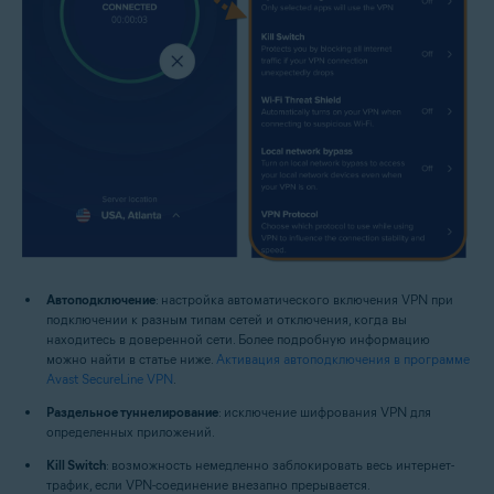
Автоподключение
: настройка автоматического включения VPN при
подключении к разным типам сетей и отключения, когда вы
находитесь в доверенной сети. Более подробную информацию
можно найти в статье ниже.
Активация автоподключения в программе
Avast SecureLine VPN
.
Раздельное туннелирование
: исключение шифрования VPN для
определенных приложений.
Kill Switch
: возможность немедленно заблокировать весь интернет-
трафик, если VPN-соединение внезапно прерывается.