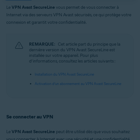
Systèmes d'exploitation:
Le
VPN Avast SecureLine
vous permet de vous connecter à
Google Android 6.0 (Lollipop, API 23) ou version ultérieure
Internet via des serveurs VPN Avast sécurisés, ce qui protège votre
Apple iOS 14.0 ou versions ultérieures
connexion et garantit votre confidentialité.
REMARQUE:
Cet article part du principe que la
dernière version du VPN Avast SecureLine est
installée sur votre appareil. Pour plus
d’informations, consultez les articles suivants :
Installation du VPN Avast SecureLine
Activation d’un abonnement au VPN Avast SecureLine
Se connecter au VPN
Le
VPN Avast SecureLine
peut être utilisé dès que vous souhaitez
vous connecter à Internet avec une sécurité et une confidentialité