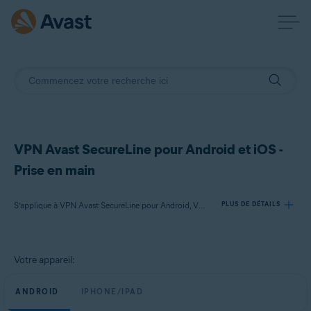
VPN Avast SecureLine pour Android et iOS -
Prise en main
S’applique à VPN Avast SecureLine pour Android, VPN Avast SecureLine pour iOS
PLUS DE DÉTAILS
Produits:
Votre appareil:
VPN Avast SecureLine 6.x pour Android
VPN Avast SecureLine 6.x pour iOS
ANDROID
IPHONE/IPAD