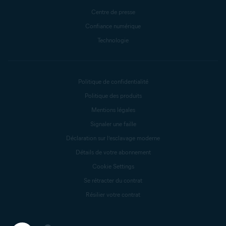
Centre de presse
Confiance numérique
Technologie
Politique de confidentialité
Politique des produits
Mentions légales
Signaler une faille
Déclaration sur l’esclavage moderne
Détails de votre abonnement
Cookie Settings
Se rétracter du contrat
Résilier votre contrat