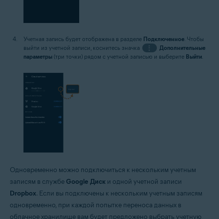
Учетная запись будет отображена в разделе
Подключенное
. Чтобы
выйти из учетной записи, коснитесь значка
⋮
Дополнительные
параметры
(три точки) рядом с учетной записью и выберите
Выйти
.
Одновременно можно подключиться к нескольким учетным
записям в службе
Google Диск
и одной учетной записи
Dropbox
. Если вы подключены к нескольким учетным записям
одновременно, при каждой попытке переноса данных в
облачное хранилище вам будет предложено выбрать учетную