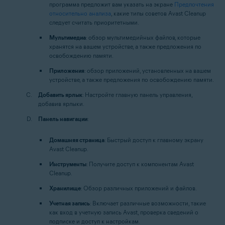
программа предложит вам указать на экране
Предпочтения
относительно анализа
, какие типы советов Avast Cleanup
следует считать приоритетными.
Мультимедиа
: обзор мультимедийных файлов, которые
хранятся на вашем устройстве, а также предложения по
освобождению памяти.
Приложения
: обзор приложений, установленных на вашем
устройстве, а также предложения по освобождению памяти.
Добавить ярлык
: Настройте главную панель управления,
добавив ярлыки.
Панель навигации
:
Домашняя страница
: Быстрый доступ к главному экрану
Avast Cleanup.
Инструменты
: Получите доступ к компонентам Avast
Cleanup.
Хранилище
: Обзор различных приложений и файлов.
Учетная запись
: Включает различные возможности, такие
как вход в учетную запись Avast, проверка сведений о
подписке и доступ к настройкам.