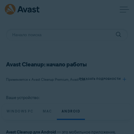
Avast Cleanup: начало работы
ПОКАЗАТЬ ПОДРОБНОСТИ
Применяется к Avast Cleanup Premium, Avast Cleanup
Ваше устройство:
Продукты:
Avast Cleanup Premium
WINDOWS PC
MAC
ANDROID
Avast Cleanup
Операционные системы:
Avast Cleanup для Android
— это мобильное приложение,