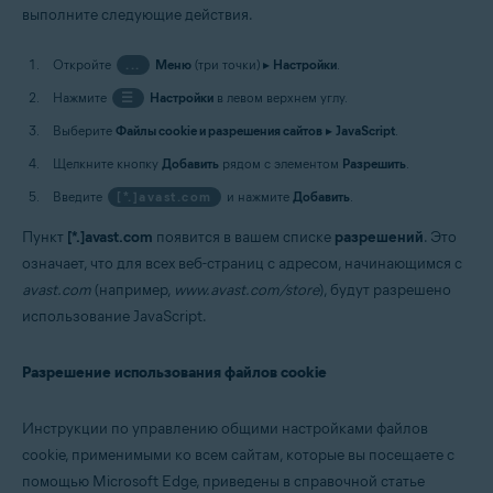
выполните следующие действия.
Откройте
...
Меню
(три точки) ▸
Настройки
.
Нажмите
☰
Настройки
в левом верхнем углу.
Выберите
Файлы cookie и разрешения сайтов
▸
JavaScript
.
Щелкните кнопку
Добавить
рядом с элементом
Разрешить
.
Введите
[*.]avast.com
и нажмите
Добавить
.
Пункт
[*.]avast.com
появится в вашем списке
разрешений
. Это
означает, что для всех веб-страниц с адресом, начинающимся с
avast.com
(например,
www.avast.com/store
), будут разрешено
использование JavaScript.
Разрешение использования файлов cookie
Инструкции по управлению общими настройками файлов
cookie, применимыми ко всем сайтам, которые вы посещаете с
помощью Microsoft Edge, приведены в справочной статье