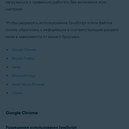
загружаться и правильно работать без включения этих
Microsoft Windows 11 Home / Pro / Enterprise / Education
настроек.
Microsoft Windows 10 Home / Pro / Enterprise / Education — 32- или 64-
разрядная версия
Microsoft Windows 8.1 / Pro / Enterprise — 32- или 64-разрядная версия
Чтобы разрешить использование JavaScript и/или файлов
Microsoft Windows 8 / Pro / Enterprise — 32- или 64-разрядная версия
cookie, обратитесь к информации в соответствующем разделе
Microsoft Windows 7 Home Basic / Home Premium / Professional /
ниже в зависимости от вашего браузера.
Enterprise / Ultimate — SP 1, 32- или 64-разрядная версия
Google Chrome
Mozilla Firefox
Safari
Microsoft Edge
Avast Secure Browser
Opera
Google Chrome
Разрешение использования JavaScript