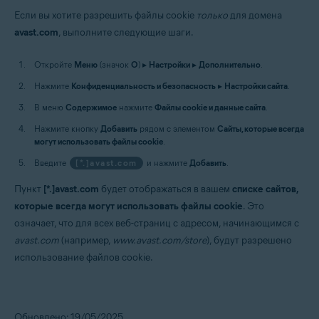
Если вы хотите разрешить файлы cookie
только
для домена
avast.com
, выполните следующие шаги.
Откройте
Меню
(значок
O
) ▸
Настройки
▸
Дополнительно
.
Нажмите
Конфиденциальность и безопасность
▸
Настройки сайта
.
В меню
Содержимое
нажмите
Файлы cookie и данные сайта
.
Нажмите кнопку
Добавить
рядом с элементом
Сайты, которые всегда
могут использовать файлы cookie
.
Введите
[*.]avast.com
и нажмите
Добавить
.
Пункт
[*.]avast.com
будет отображаться в вашем
списке сайтов,
которые всегда могут использовать файлы cookie
. Это
означает, что для всех веб-страниц с адресом, начинающимся с
avast.com
(например,
www.avast.com/store
), будут разрешено
использование файлов cookie.
Обновлено: 19/05/2025