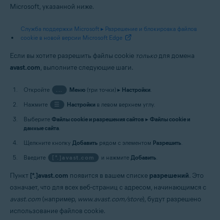
Microsoft, указанной ниже.
Служба поддержки Microsoft ▸ Разрешение и блокировка файлов
cookie в новой версии Microsoft Edge
Если вы хотите разрешить файлы cookie
только
для домена
avast.com
, выполните следующие шаги.
Откройте
...
Меню
(три точки) ▸
Настройки
.
Нажмите
☰
Настройки
в левом верхнем углу.
Выберите
Файлы cookie и разрешения сайтов
▸
Файлы cookie и
данные сайта
.
Щелкните кнопку
Добавить
рядом с элементом
Разрешить
.
Введите
[*.]avast.com
и нажмите
Добавить
.
Пункт
[*.]avast.com
появится в вашем списке
разрешений
. Это
означает, что для всех веб-страниц с адресом, начинающимся с
avast.com
(например,
www.avast.com/store
), будут разрешено
использование файлов cookie.