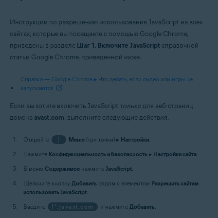
Инструкции по разрешению использования JavaScript на всех
сайтах, которые вы посещаете с помощью Google Chrome,
приведены в разделе
Шаг 1. Включите JavaScript
справочной
статьи Google Chrome, приведенной ниже.
Справка — Google Chrome ▸ Что делать, если видео или игры не
запускаются
Если вы хотите включить JavaScript
только
для веб-страниц
домена
avast.com
, выполните следующие действия.
Откройте
⋮
Меню
(три точки) ▸
Настройки
.
Нажмите
Конфиденциальность и безопасность
▸
Настройки сайта
.
В меню
Содержимое
нажмите
JavaScript
.
Щелкните кнопку
Добавить
рядом с элементом
Разрешить сайтам
использовать JavaScript
.
Введите
[*.]avast.com
и нажмите
Добавить
.