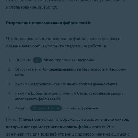
использование JavaScript.
Разрешение использования файлов cookie
Чтобы разрешить использование файлов cookie для всего
домена
avast.com
, выполните следующие действия.
Откройте
⋮
Меню
(три точки) ▸
Настройки
.
Откройте меню
Конфиденциальность и безопасность
▸
Настройки
сайта
.
В меню
Содержимое
нажмите
Файлы cookie и данные сайтов
.
Нажмите
Добавить
рядом с пунктом
Сайты, которые всегда могут
использовать файлы cookie
.
Введите
[*.]avast.com
и нажмите
Добавить
.
Пункт
[*.]avast.com
будет отображаться в вашем
списке сайтов,
которые всегда могут использовать файлы cookie
. Это
означает, что для всех веб-страниц с адресом, начинающимся с