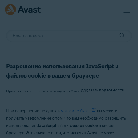
Разрешение использования JavaScript и
файлов cookie в вашем браузере
ПОКАЗАТЬ ПОДРОБНОСТИ
Применяется к Все платные продукты Avast в сегменте потребительских решений
При совершении покупок в
магазине Avast
вы можете
Продукты:
получить уведомление о том, что вам необходимо разрешить
Все платные продукты Avast в сегменте потребительских решений
использование
JavaScript
и/или
файлов cookie
в своем
браузере. Это связано с тем, что магазин Avast не может
Операционные системы: