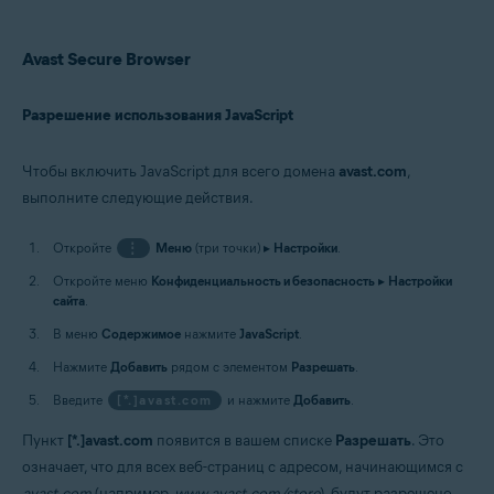
Avast Secure Browser
Разрешение использования JavaScript
Чтобы включить JavaScript для всего домена
avast.com
,
выполните следующие действия.
Откройте
⋮
Меню
(три точки) ▸
Настройки
.
Откройте меню
Конфиденциальность и безопасность
▸
Настройки
сайта
.
В меню
Содержимое
нажмите
JavaScript
.
Нажмите
Добавить
рядом с элементом
Разрешать
.
Введите
[*.]avast.com
и нажмите
Добавить
.
Пункт
[*.]avast.com
появится в вашем списке
Разрешать
. Это
означает, что для всех веб-страниц с адресом, начинающимся с
avast.com
(например,
www.avast.com/store
), будут разрешено