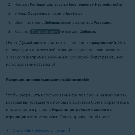
Нажмите
Конфиденциальность и безопасность
▸
Настройки сайта
.
В меню
Содержимое
нажмите
JavaScript
.
Щелкните кнопку
Добавить
рядом с элементом
Разрешить
.
Введите
[*.]avast.com
и нажмите
Добавить
.
Пункт
[*.]avast.com
появится в вашем списке
разрешений
. Это
означает, что для всех веб-страниц с адресом, начинающимся с
avast.com
(например,
www.avast.com/store
), будут разрешено
использование JavaScript.
Разрешение использования файлов cookie
Чтобы разрешить использование файлов cookie на всех сайтах,
которые вы посещаете с помощью браузера Opera, обратитесь к
инструкциям в разделе
Управление файлами cookie на
страницах
в статье справки Opera, приведенной ниже.
Opera Help ▸ Веб-предпочтения