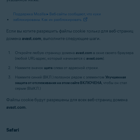
Поддержка Mozilla ▸ Веб-сайты сообщают, что куки
заблокированы. Как их разблокировать
Если вы хотите разрешить файлы cookie
только
для веб-страниц
домена
avast.com
, выполните следующие шаги.
Откройте любую страницу домена
avast.com
в окне своего браузера
(любой URL-адрес, который начинается с
avast.com
).
Нажмите значок
щита
слева от адресной строки.
Нажмите синий (ВКЛ.) ползунок рядом с элементом
Улучшенная
защита от отслеживания на этом сайте ВКЛЮЧЕНА
, чтобы он стал
серым (ВЫКЛ.)
Файлы cookie будут разрешены для всех веб-страниц домена
avast.com
.
Safari