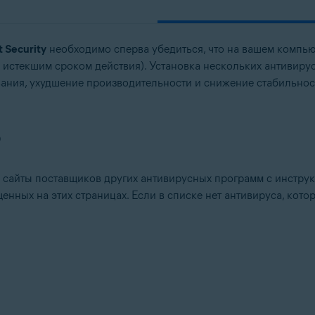
t Security
необходимо сперва убедиться, что на вашем компь
 истекшим сроком действия). Установка нескольких антивир
ания, ухудшение производительности и снижение стабильнос
О
 сайты поставщиков других антивирусных программ с инстру
енных на этих страницах. Если в списке нет антивируса, кото