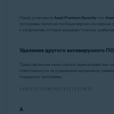
Avast Security
Операционные системы:
Перед установкой
Avast Premium Security
или
Avas
программы (включая пробные версии или версии с
ОС Windows и MacOS
к конфликтам, которые вызывают ложные срабатыв
Удаление другого антивирусного П
Представленные ниже ссылки перенаправят вас на
ответственности за содержание материалов, размещ
поддержки программы.
A
|
B
|
E
|
F
|
K
|
M
|
N
|
P
|
R
|
T
|
V
|
W
|
Z
A