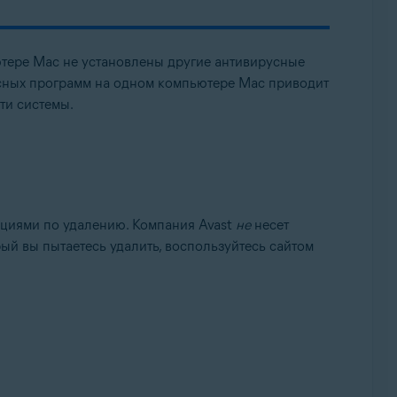
ютере Mac не установлены другие антивирусные
усных программ на одном компьютере Mac приводит
ти системы.
кциями по удалению. Компания Avast
не
несет
рый вы пытаетесь удалить, воспользуйтесь сайтом