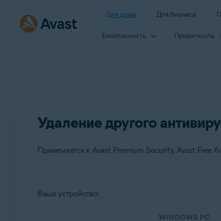
Для дома
Для бизнеса
П
Безопасность
Приватность
Удаление другого антивир
Применяется к Avast Premium Security, Avast Free Ant
Продукты:
Ваше устройство:
Avast Premium Security
WINDOWS PC
Avast Free Antivirus