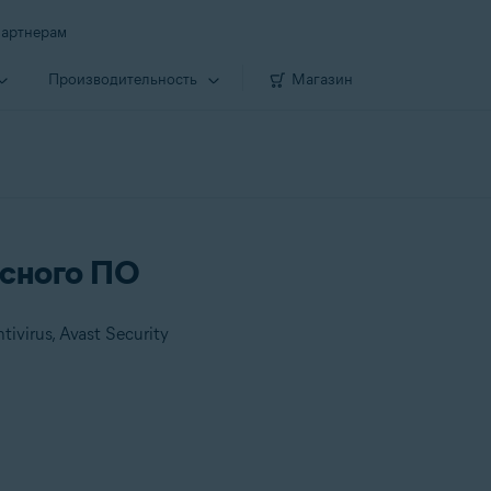
артнерам
Производи­тельность
Магазин
усного ПО
ivirus, Avast Security