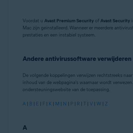
Avast Security
Besturingssystemen:
Voordat u
Avast Premium Security
of
Avast Security
i
Mac zijn geïnstalleerd. Wanneer er meerdere antiviru
Windows en MacOS
prestaties en een instabiel systeem.
Andere antivirussoftware verwijderen
De volgende koppelingen verwijzen rechtstreeks naar d
inhoud van de webpagina's waarnaar wordt verwezen. A
ondersteuningswebsite van de toepassing.
A
|
B
|
E
|
F
|
K
|
M
|
N
|
P
|
R
|
T
|
V
|
W
|
Z
A