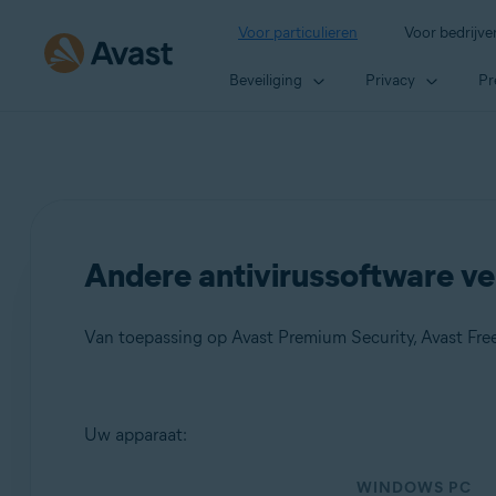
Voor particulieren
Voor bedrijve
Beveiliging
Privacy
Pr
Andere antivirussoftware ve
Van toepassing op Avast Premium Security, Avast Free
Producten:
Uw apparaat:
Avast Premium Security
WINDOWS PC
Avast Free Antivirus