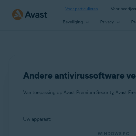
Voor particulieren
Voor bedrijve
Beveiliging
Privacy
Pr
Andere antivirussoftware ve
Van toepassing op Avast Premium Security, Avast Free
Producten:
Uw apparaat:
Avast Premium Security
WINDOWS PC
Avast Free Antivirus