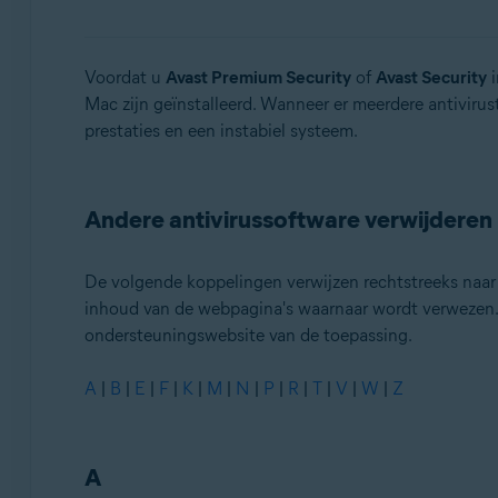
Avast Security
Besturingssystemen:
Voordat u
Avast Premium Security
of
Avast Security
i
Mac zijn geïnstalleerd. Wanneer er meerdere antiviru
Windows en MacOS
prestaties en een instabiel systeem.
Andere antivirussoftware verwijderen
De volgende koppelingen verwijzen rechtstreeks naar d
inhoud van de webpagina's waarnaar wordt verwezen. A
ondersteuningswebsite van de toepassing.
A
|
B
|
E
|
F
|
K
|
M
|
N
|
P
|
R
|
T
|
V
|
W
|
Z
A