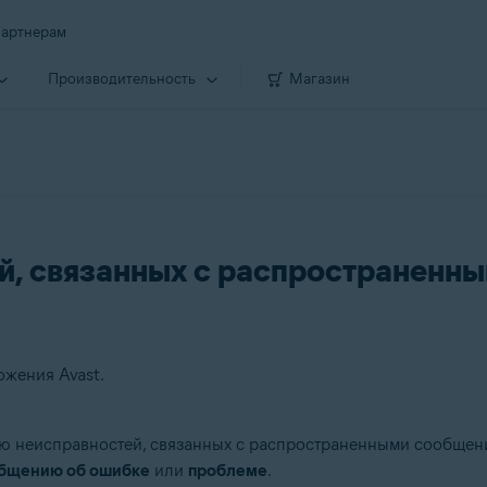
артнерам
Производи­тельность
Магазин
й, связанных с распространенн
ожения Avast.
нию неисправностей, связанных с распространенными сообщен
бщению об ошибке
или
проблеме
.