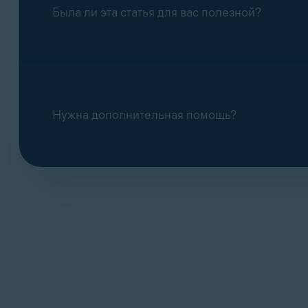
Если сообщение об ошибке не исчезнет, об
Была ли эта статья для вас полезной?
Перенос подписки Avast на другое устро
Если вы считаете, что для отображения это
Нужна дополнительная помощь?