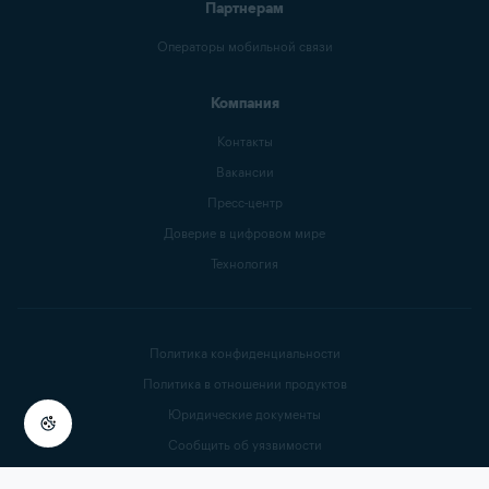
Партнерам
Операторы мобильной связи
Компания
Контакты
Вакансии
Пресс-центр
Доверие в цифровом мире
Технология
Политика конфиденциальности
Политика в отношении продуктов
Юридические документы
Сообщить об уязвимости
Заявление о современном рабстве