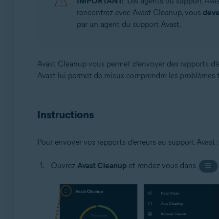
IMPORTANT:
Les agents du support Ava
Systèmes d'exploitation:
rencontrez avec Avast Cleanup, vous
dev
Google Android 9.0 (Pie, API 28) ou version ultérieure
par un agent du support Avast.
Avast Cleanup vous permet d’envoyer des rapports d’err
Avast lui permet de mieux comprendre les problèmes 
Instructions
Pour envoyer vos rapports d’erreurs au support Avast :
Ouvrez
Avast Cleanup
et rendez-vous dans
☰