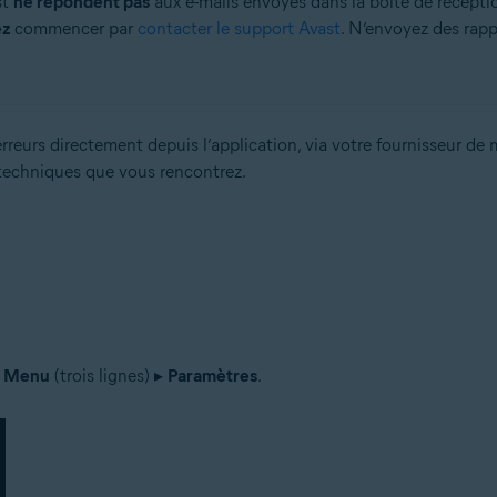
st
ne répondent pas
aux e-mails envoyés dans la boîte de récept
ez
commencer par
contacter le support Avast
. N’envoyez des rapp
eurs directement depuis l’application, via votre fournisseur de m
techniques que vous rencontrez.
Menu
(trois lignes) ▸
Paramètres
.