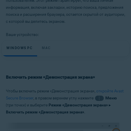
пользователям. Этот режим гарантирует, что ваша личная
Windows и macOS
информация, включая закладки, историю поиска, предложения
поиска и расширения браузера, остается скрытой от аудитории,
с которой вы делитесь экраном.
Ваше устройство:
WINDOWS PC
MAC
Включить режим «Демонстрация экрана»
Чтобы включить режим «Демонстрация экрана»,
откройте Avast
Secure Browser
, в правом верхнем углу нажмите
Меню
⋮
(три точки) и выберите
Режим «Демонстрация экрана»
▸
Включить режим «Демонстрация экрана»
.