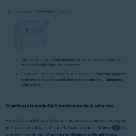
Sono disponibili le seguenti opzioni:
Cliccare sul pulsante
Abilita/disabilita
per attivare o disattivare la
modalità Condivisione dello schermo.
Spostare i cursori per scegliere se nascondere la
barra dei segnalibri
,
le
estensioni
, la
cronologia di ricerca
, l’
icona profilo
o l’
anteprima
delle schede
.
Disattivare la modalità Condivisione dello schermo
Per disattivare la modalità Condivisione dello schermo, nell’angolo
in alto a destra di Avast Secure Browser cliccare su
Menu
(tre
⋮
puntini) e selezionare
Modalità Condivisione dello schermo
▸