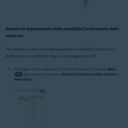
Gestire le impostazioni della modalità Condivisione dello
schermo
Per scegliere cosa nascondere quando la modalità Condivisione
dello schermo è abilitata, seguire i passaggi seguenti:
Nell’angolo in alto a destra di Avast Secure Browser, cliccare su
Menu
⋮
(tre puntini) e selezionare
Modalità Condivisione dello schermo
▸
Personalizza...
.