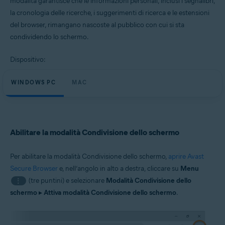
modalità garantisce che le informazioni personali, inclusi i segnalibri,
Windows e macOS
la cronologia delle ricerche, i suggerimenti di ricerca e le estensioni
del browser, rimangano nascoste al pubblico con cui si sta
condividendo lo schermo.
Dispositivo:
WINDOWS PC
MAC
Abilitare la modalità Condivisione dello schermo
Per abilitare la modalità Condivisione dello schermo,
aprire Avast
Secure Browser
e, nell’angolo in alto a destra, cliccare su
Menu
(tre puntini) e selezionare
Modalità Condivisione dello
⋮
schermo
▸
Attiva modalità Condivisione dello schermo
.