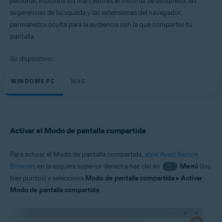
personal, incluidos los marcadores, el historial de búsqueda, las
Windows y macOS
sugerencias de búsqueda y las extensiones del navegador,
permanezca oculta para la audiencia con la que compartes tu
pantalla.
Su dispositivo:
WINDOWS PC
MAC
Activar el Modo de pantalla compartida
Para activar el Modo de pantalla compartida,
abre Avast Secure
Browser
, en la esquina superior derecha haz clic en
Menú
(los
⋮
tres puntos) y selecciona
Modo de pantalla compartida
▸
Activar
Modo de pantalla compartida
.