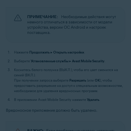
ПРИМЕЧАНИЕ:
Необходимые действия могут
немного отличаться в зависимости от модели
устройства, версии ОС Android и настроек
поставщика.
Нажмите
Продолжить
▸
Открыть настройки
.
Выберите
Установленные службы
▸
Avast Mobile Security
.
Коснитесь белого ползунка (ВЫКЛ.), чтобы его цвет сменился на
синий (ВКЛ.).
При получении запроса выберите
Разрешить
(или
OK
), чтобы
предоставить разрешение на доступ к специальным возможностям,
необходимое для удаления вредоносных программ.
В приложении Avast Mobile Security нажмите
Удалить
.
Вредоносное приложение должно быть удалено.
ВАЖНО:
Если проблему не удалось устранить,