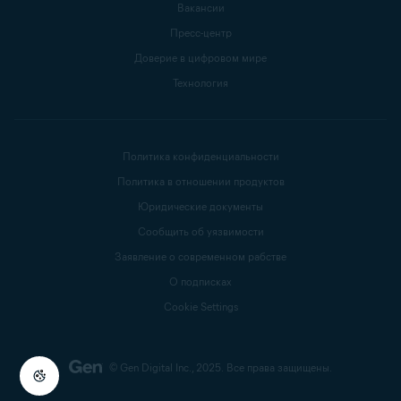
Вакансии
Пресс-центр
Доверие в цифровом мире
Технология
Политика конфиденциальности
Политика в отношении продуктов
Юридические документы
Сообщить об уязвимости
Заявление о современном рабстве
О подписках
Cookie Settings
© Gen Digital Inc., 2025.
Все права защищены.