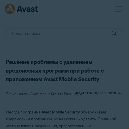
Решение проблемы с удалением
вредоносных программ при работе с
приложением Avast Mobile Security
ПОКАЗАТЬ ПОДРОБНОСТИ
Применяется к Avast Mobile Security Premium, Avast Mobile Security
Иногда программа
Avast Mobile Security
обнаруживает
Продукты:
вредоносные программы, но не может их удалить. Причиной
Avast Mobile Security Premium
часто являются разрешения, предоставленные
Avast Mobile Security