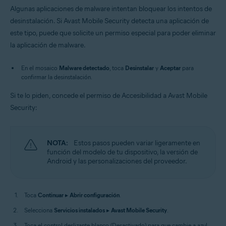
Algunas aplicaciones de malware intentan bloquear los intentos de
desinstalación. Si Avast Mobile Security detecta una aplicación de
este tipo, puede que solicite un permiso especial para poder eliminar
la aplicación de malware.
En el mosaico
Malware detectado
, toca
Desinstalar
y
Aceptar
para
confirmar la desinstalación.
Si te lo piden, concede el permiso de Accesibilidad a Avast Mobile
Security:
NOTA:
Estos pasos pueden variar ligeramente en
función del modelo de tu dispositivo, la versión de
Android y las personalizaciones del proveedor.
Toca
Continuar
▸
Abrir configuración
.
Selecciona
Servicios instalados
▸
Avast Mobile Security
.
Toca el control deslizante blanco (Desactivado) para que cambie a azul