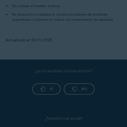
Ten cuidado al transferir archivos.
No abras archivos adjuntos ni vínculos procedentes de remitentes
sospechosos o anónimos sin realizar una comprobación de seguridad.
Actualizado el: 29/01/2025
¿Le ha resultado útil este artículo?
SÍ
NO
¿Necesita más ayuda?