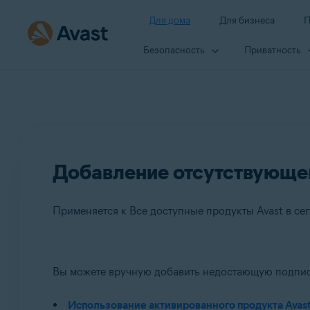
Для дома
Для бизнеса
П
Безопасность
Приватность
Добавление отсутствующей
Применяется к Все доступные продукты Avast в се
Продукты:
Вы можете вручную добавить недостающую подписк
Все доступные продукты Avast в сегменте потребит
Использование активированного продукта Avas