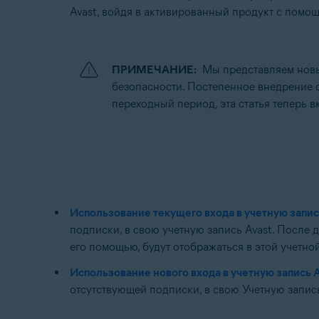
Операционные системы:
Avast, войдя в активированный продукт с помощ
Все поддерживаемые операционные системы
ПРИМЕЧАНИЕ:
Мы представляем новы
безопасности. Постепенное внедрение оз
переходный период, эта статья теперь 
Использование текущего входа в учетную запис
подписки, в свою учетную запись Avast. После 
его помощью, будут отображаться в этой учетной
Использование нового входа в учетную запись A
отсутствующей подписки, в свою Учетную запись