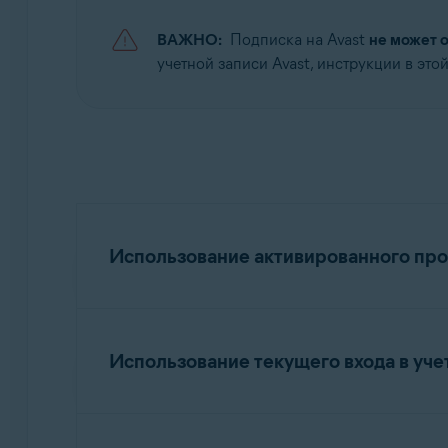
ВАЖНО:
Подписка на Avast
не может 
учетной записи Avast, инструкции в этой
Использование активированного про
Если ваша подписка действительна для неск
одном устройстве.
Использование текущего входа в уче
Чтобы добавить новый адрес электронной п
ПРИМЕЧАНИЕ:
Этот вариант п