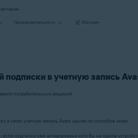
артнерам
Производи­тельность
Магазин
 подписки в учетную запись Ava
гменте потребительских решений
у в свою учетную запись Avast одним из способов ниже.
ельских решений
t
: если подписка уже активирована хотя бы на одном устройст