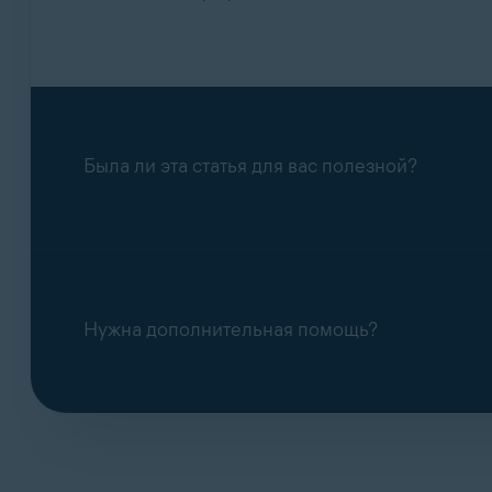
AvastSecureLineVPN
: Нажмите
Подп
Введите адрес электронной почты, указа
Введите данные своей учетной записи A
Добавить
.
После входа в
учетную запись Avast
подп
Была ли эта статья для вас полезной?
Перейдите в папку «Входящие» электрон
Нужна дополнительная помощь?
Нажмите кнопку
Подтвердить адрес эл