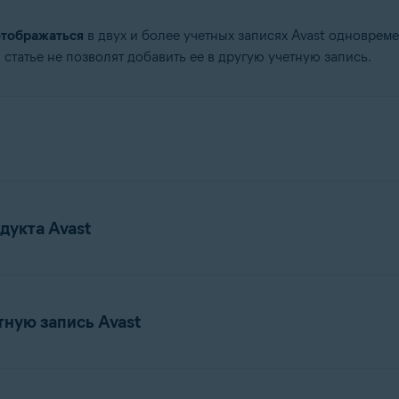
отображаться
в двух и более учетных записях Avast одноврем
 статье не позволят добавить ее в другую учетную запись.
дукта Avast
ольких продуктов на нескольких устройствах, достаточно вы
тную запись Avast
очты и все связанные с ним подписки в свою учетную запись
ока еще доступен не для всех продуктов и платформ.