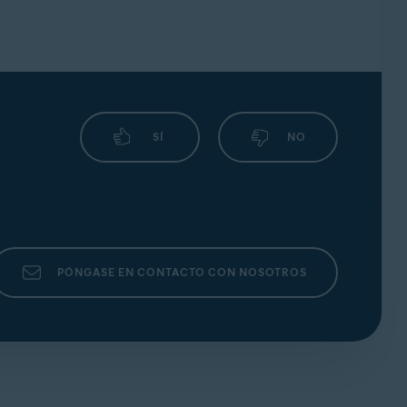
ontraseña de tu cuenta Avast y haz clic en
SÍ
NO
rección de correo electrónico
.
PÓNGASE EN CONTACTO CON NOSOTROS