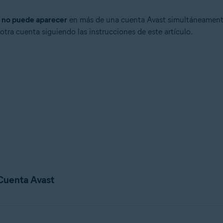
t
no puede aparecer
en más de una cuenta Avast simultáneamente.
 otra cuenta siguiendo las instrucciones de este artículo.
os en varios dispositivos, solo tendrás que seguir estos pasos en 
 Cuenta Avast
á disponible en todos los productos y plataformas.
trónico y todas las suscripciones vinculadas en tu cuenta Avast: