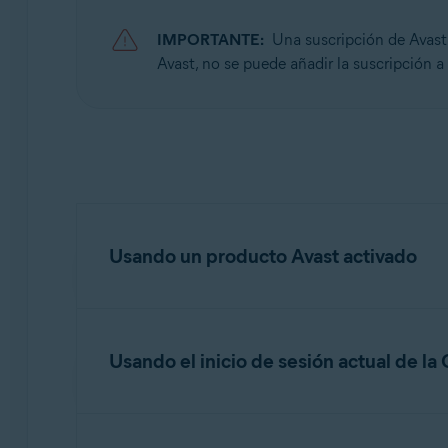
IMPORTANTE:
Una suscripción de Avas
Avast, no se puede añadir la suscripción a
Usando un producto Avast activado
Si la suscripción es válida para varios product
Usando el inicio de sesión actual de la
NOTA:
Esta opción todavía no est
Para añadir una nueva dirección de correo elec