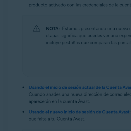
Sistemas operativos:
producto activado con las credenciales de la cuent
Todos los sistemas operativos compatibles
NOTA:
Estamos presentando una nueva exp
etapas significa que puedes ver una experie
incluye pestañas que comparan las pantalla
Usando el inicio de sesión actual de la Cuenta Ava
Cuando añades una nueva dirección de correo elect
aparecerán en la cuenta Avast.
Usando el nuevo inicio de sesión de Cuenta Avast
que falta a tu Cuenta Avast.