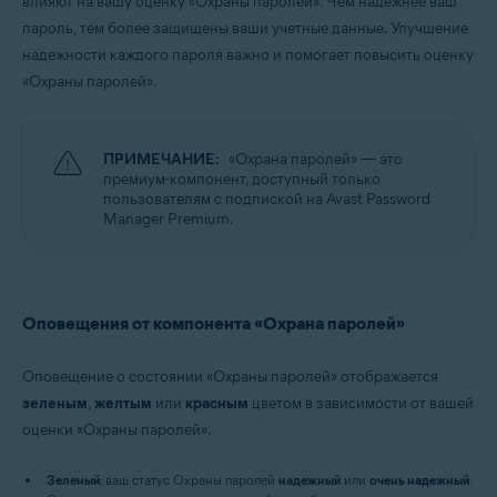
влияют на вашу оценку «Охраны паролей». Чем надежнее ваш
Windows, MacOS
пароль, тем более защищены ваши учетные данные. Улучшение
надежности каждого пароля важно и помогает повысить оценку
«Охраны паролей».
ПРИМЕЧАНИЕ:
«Охрана паролей» — это
премиум-компонент, доступный только
пользователям с подпиской на Avast Password
Manager Premium.
Оповещения от компонента «Охрана паролей»
Оповещение о состоянии «Охраны паролей» отображается
зеленым
,
желтым
или
красным
цветом в зависимости от вашей
оценки «Охраны паролей».
Зеленый
: ваш статус Охраны паролей
надежный
или
очень надежный
.