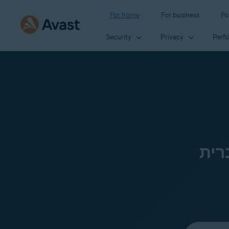
For home
For business
Fo
Security
Privacy
Perf
רית
Select