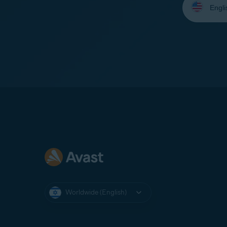
your
language:
Worldwide (English)