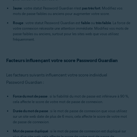
Jaune
: votre statut Password Guardian n’est
pas très fort
. Modifiez vos
mots de passe faibles ou anciens pour augmenter votre score.
Rouge
: votre statut Password Guardian est
faible
ou
très faible
. La force de
votre connexion nécessite une attention immédiate. Modifiez vos mots de
passe faibles ou anciens, surtout pour les sites web que vous utilisez
fréquemment.
Facteurs influençant votre score Password Guardian
Les facteurs suivants influencent votre score individuel
Password Guardian :
Force du mot de passe
: si la fiabilité du mot de passe est inférieure à 90 %,
cela affecte le score de votre mot de passe de connexion.
Durée du mot de passe
: si le mot de passe de connexion que vous utilisez
sur un site web date de plus de 6 mois, cela affecte le score de votre mot
de passe de connexion.
Mot de passe dupliqué
: si le mot de passe de connexion est dupliqué sur
plus d’un site web, cela affecte le score de votre mot de passe de