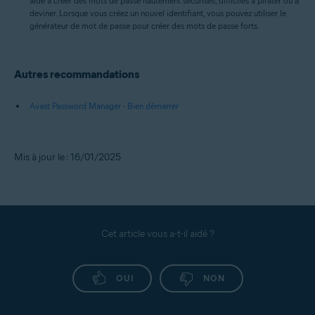
aide à créer des mots de passe hautement sécurisés, difficiles à pirater ou à
deviner. Lorsque vous créez un nouvel identifiant, vous pouvez utiliser le
générateur de mot de passe pour créer des mots de passe forts.
Autres recommandations
Avast Password Manager - Bien démarrer
Mis à jour le : 16/01/2025
Cet article vous a-t-il aidé ?
OUI
NON