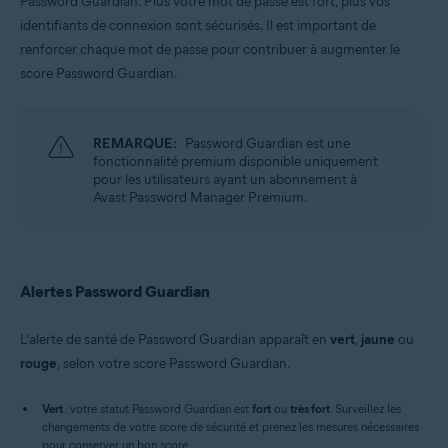
Password Guardian. Plus votre mot de passe est fort, plus vos
Windows, macOS
identifiants de connexion sont sécurisés. Il est important de
renforcer chaque mot de passe pour contribuer à augmenter le
score Password Guardian.
REMARQUE:
Password Guardian est une
fonctionnalité premium disponible uniquement
pour les utilisateurs ayant un abonnement à
Avast Password Manager Premium.
Alertes Password Guardian
L’alerte de santé de Password Guardian apparaît en
vert
,
jaune
ou
rouge
, selon votre score Password Guardian.
Vert
: votre statut Password Guardian est
fort
ou
très fort
. Surveillez les
changements de votre score de sécurité et prenez les mesures nécessaires
pour conserver un bon score.