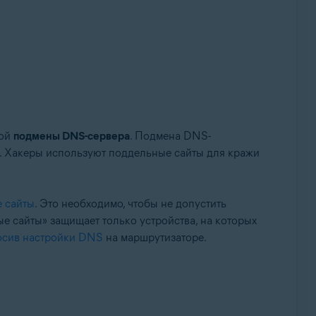
вой
подмены DNS-сервера
. Подмена DNS-
й. Хакеры используют поддельные сайты для кражи
lup, 32- или 64-разрядная версия
 сайты
. Это необходимо, чтобы не допустить
е сайты» защищает только устройства, на которых
осив настройки DNS
на маршрутизаторе.