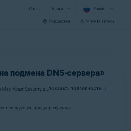
О нас
Блоги
Россия
Поддержка
Учетная запись
ена подмена DNS-сервера»
Применяется к Avast Premium Security для Windows, Avast Free Antivirus для Windows, Avast Premium Security для Mac, Avast Security для Mac
ПОКАЗАТЬ ПОДРОБНОСТИ
ажает следующее предупреждение: