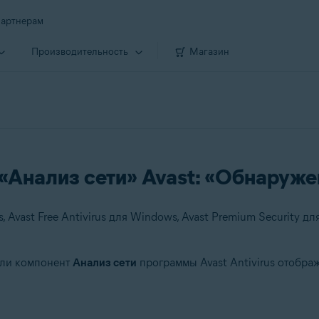
артнерам
Производи­тельность
Магазин
Анализ сети» Avast: «Обнаруж
если компонент
Анализ сети
программы Avast Antivirus отобр