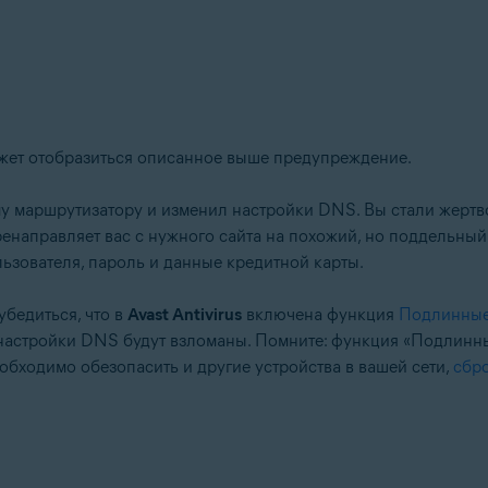
tion
ет отобразиться описанное выше предупреждение.
ation — 32- или 64-разрядная версия
64-разрядная версия
му маршрутизатору и изменил настройки DNS. Вы стали жерт
-разрядная версия
ренаправляет вас с нужного сайта на похожий, но поддельны
fessional / Enterprise / Ultimate — SP 1 с обновлением Convenient Rol
ьзователя, пароль и данные кредитной карты.
убедиться, что в
Avast Antivirus
включена функция
Подлинные
настройки DNS будут взломаны. Помните: функция «Подлинны
еобходимо обезопасить и другие устройства в вашей сети,
сбр