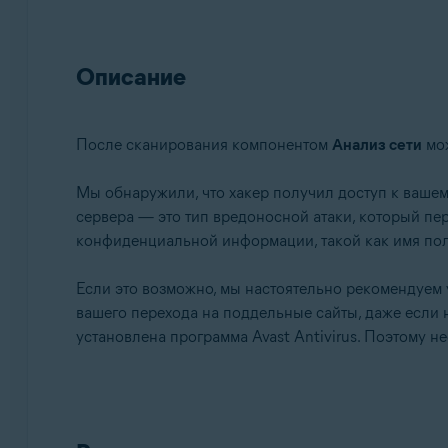
Avast Premium Security 15.x для Mac
Avast Security 15.x для Mac
Описание
Операционные системы:
Microsoft Windows 11 Home / Pro / Enterprise / Educa
После сканирования компонентом
Анализ сети
мож
Microsoft Windows 10 Home / Pro / Enterprise / Educ
Microsoft Windows 8.x / Pro / Enterprise — 32- или 
Мы обнаружили, что хакер получил доступ к ваше
Microsoft Windows 8 / Pro / Enterprise — 32- или 64
сервера — это тип вредоносной атаки, который пе
Microsoft Windows 7 Home Basic / Home Premium / Pro
конфиденциальной информации, такой как имя пол
Apple macOS 12.x (Monterey)
Если это возможно, мы настоятельно рекомендуем 
Apple macOS 11.x (Big Sur)
вашего перехода на поддельные сайты, даже если 
Apple macOS 10.15.x (Catalina)
установлена программа Avast Antivirus. Поэтому н
Apple macOS 10.14.x (Mojave)
Apple macOS 10.13.x (High Sierra)
Apple macOS 10.12.x (Sierra)
Apple Mac OS X 10.11.x (El Capitan)