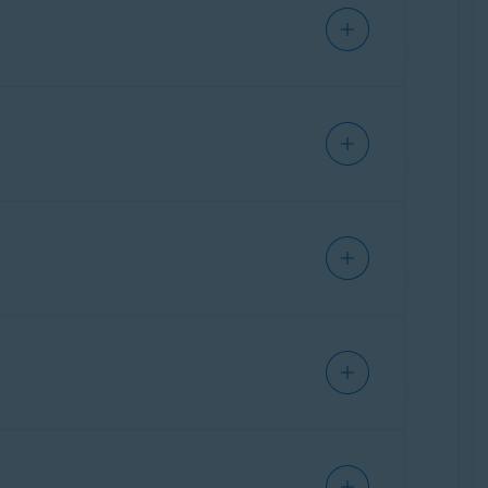
заторов, ниже приведены лишь общие
тации к конкретной модели
сайт компании ASUS
.
изаторов, ниже приведены лишь общие
тации к конкретной модели
айт компании Belkin
.
заторов, ниже приведены лишь общие
шрутизатора
, чтобы перейти на страницу
тации к конкретной модели
айт компании Cisco
.
ны, обратитесь к тому, кто предоставил
изаторов, ниже приведены лишь общие
шрутизатора
, чтобы перейти на страницу
тации к конкретной модели
айт компании D-Link
.