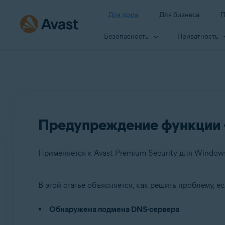
Для дома
Для бизнеса
П
Безопасность
Приватность
Предупреждение функции «
В этой статье объясняется, как решить проблему, 
Продукты:
Обнаружена подмена DNS-сервера
Avast Premium Security 22.x для Windows
Avast Free Antivirus 22.x для Windows